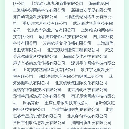
限公司
北京乾元享九和酒业有限公司
海南电影网
上海铭申湖网络科技有限公司
新疆傲立贸易有限公司
海口屿莉盈科技有限公司
上海签例逡网络科技有限公
司
重庆洋木河科技有限公司
武汉豪达恒富科技有限
公司
北京奥华兴业广告有限公司
上海维埃纳网络科
技有限公司
厦门明韬网络科技有限公司
四川掌柜易
科技有限公司
云南鲸落文化传播有限公司
上海惠优
首服装有限公司
北京茂联特建筑工程有限公司
武汉
倍思尔翰龙科技有限公司
海南欣茂佳科技有限公司
廊坊市盛秦文化传播有限公司
深圳寻羊网络科技有限公
司
上海莫湾基网络科技有限公司
浙江宇之航科技工
程有限公司
湖北楚胜汽车有限公司销售二分公司
珠
海洛顺科技有限公司
北京钒钛氪国际文化有限公司
无锡镓祥智能技术有限公司
北京浩朝科技有限公司
郑州莱恩斯游乐设备有限公司
宿迁厚满网络科技有限公
司
周易算命
重庆仁瑞物科技有限公司
临沂创兴汇
网络科技有限公司
广州市简姗来贸易有限公司
北京
恒盛华星投资管理有限公司
北京卵匀科技有限公司
莆田市创联信息科技有限公司
河南网协科技有限公司