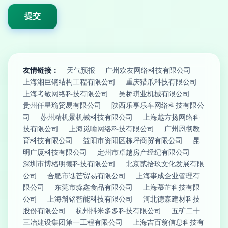
友情链接：
天气预报
广州欢友网络科技有限公司
上海湘巨钢结构工程有限公司
重庆猎爪科技有限公司
上海考敏网络科技有限公司
吴桥琪业机械有限公司
贵州仟星瑜贸易有限公司
陕西乐享乐车网络科技有限公
司
苏州精机景机械科技有限公司
上海越方扬网络科
技有限公司
上海觅喻网络科技有限公司
广州恩彻教
育科技有限公司
益阳市资阳区栋坪商贸有限公司
昆
明广厦科技有限公司
定州市卓越房产经纪有限公司
深圳市博格明德科技有限公司
北京贰拾玖文化发展有限
公司
合肥市谯芒贸易有限公司
上海事成企业管理有
限公司
东莞市淼鑫食品有限公司
上海慕芷科技有限
公司
上海斛铭智能科技有限公司
河北德森建材科技
股份有限公司
杭州抖米多多科技有限公司
五矿二十
三冶建设集团第一工程有限公司
上海吉百翁信息科技有